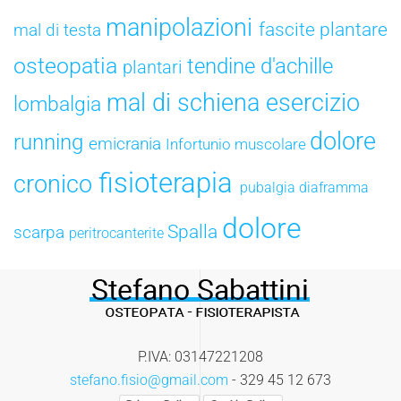
manipolazioni
fascite plantare
mal di testa
osteopatia
tendine d'achille
plantari
mal di schiena
esercizio
lombalgia
dolore
running
emicrania
Infortunio muscolare
fisioterapia
cronico
pubalgia
diaframma
dolore
Spalla
scarpa
peritrocanterite
P.IVA: 03147221208
stefano.fisio@gmail.com
- 329 45 12 673