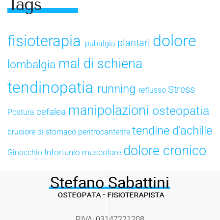
Tags
dolore
fisioterapia
plantari
pubalgia
mal di schiena
lombalgia
tendinopatia
running
Stress
reflusso
manipolazioni
osteopatia
cefalea
Postura
tendine d'achille
bruciore di stomaco
peritrocanterite
dolore cronico
Infortunio muscolare
Ginocchio
P.IVA: 03147221208