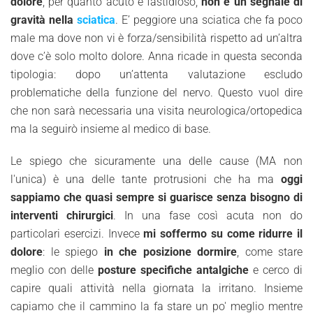
dolore
, per quanto acuto e fastidioso,
non è un segnale di
gravità nella
sciatica
. E’ peggiore una sciatica che fa poco
male ma dove non vi è forza/sensibilità rispetto ad un’altra
dove c’è solo molto dolore. Anna ricade in questa seconda
tipologia: dopo un’attenta valutazione escludo
problematiche della funzione del nervo. Questo vuol dire
che non sarà necessaria una visita neurologica/ortopedica
ma la seguirò insieme al medico di base.
Le spiego che sicuramente una delle cause (MA non
l'unica) è una delle tante protrusioni che ha ma
oggi
sappiamo che quasi sempre si guarisce senza bisogno di
interventi chirurgici
. In una fase così acuta non do
particolari esercizi. Invece
mi soffermo su come ridurre il
dolore
: le spiego
in che posizione dormire
, come stare
meglio con delle
posture specifiche antalgiche
e cerco di
capire quali attività nella giornata la irritano. Insieme
capiamo che il cammino la fa stare un po' meglio mentre