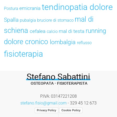
tendinopatia
dolore
emicrania
Postura
mal di
Spalla
pubalgia
bruciore di stomaco
schiena
running
cefalea
mal di testa
calcio
dolore cronico
lombalgia
reflusso
fisioterapia
P.IVA: 03147221208
stefano.fisio@gmail.com
- 329 45 12 673
Privacy Policy
Cookie Policy