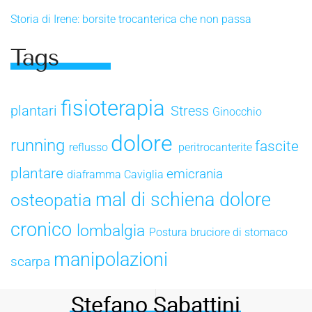
Storia di Irene: borsite trocanterica che non passa
Tags
fisioterapia
plantari
Stress
Ginocchio
dolore
running
fascite
reflusso
peritrocanterite
plantare
emicrania
diaframma
Caviglia
mal di schiena
dolore
osteopatia
cronico
lombalgia
Postura
bruciore di stomaco
manipolazioni
scarpa