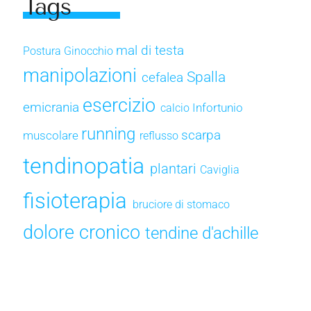
Tags
mal di testa
Postura
Ginocchio
manipolazioni
Spalla
cefalea
esercizio
emicrania
Infortunio
calcio
running
scarpa
muscolare
reflusso
tendinopatia
plantari
Caviglia
fisioterapia
bruciore di stomaco
dolore cronico
tendine d'achille