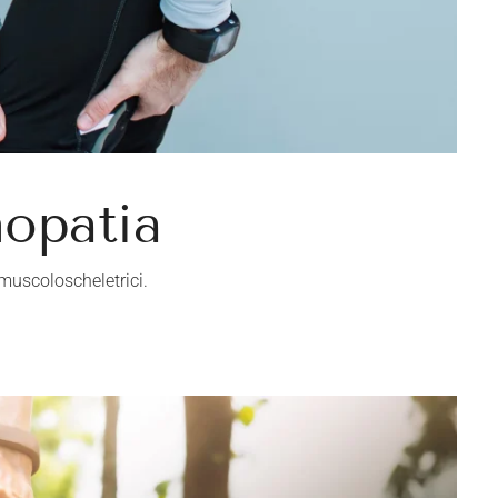
nopatia
 muscoloscheletrici.