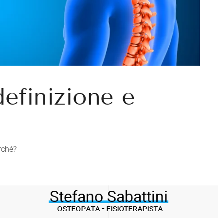
definizione e
rché?