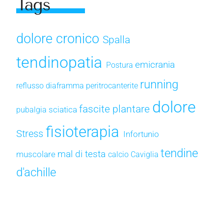
Tags
dolore cronico
Spalla
tendinopatia
emicrania
Postura
running
reflusso
diaframma
peritrocanterite
dolore
fascite plantare
sciatica
pubalgia
fisioterapia
Stress
Infortunio
tendine
mal di testa
muscolare
calcio
Caviglia
d'achille